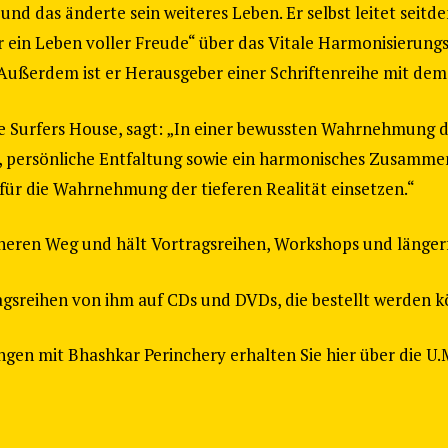
nd das änderte sein weiteres Leben. Er selbst leitet seit
für ein Leben voller Freude“ über das Vitale Harmonisier
Außerdem ist er Herausgeber einer Schriftenreihe mit dem Ti
ife Surfers House, sagt: „In einer bewussten Wahrnehmung 
e, persönliche Entfaltung sowie ein harmonisches Zusammen
 für die Wahrnehmung der tieferen Realität einsetzen.“
nneren Weg und hält Vortragsreihen, Workshops und längerf
agsreihen von ihm auf CDs und DVDs, die bestellt werden 
gen mit Bhashkar Perinchery erhalten Sie hier über die U.