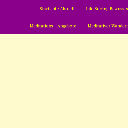
Zum
Startseite Aktuell
Life Surfing Bewussts
Inhalt
springen
Meditations – Angebote
Meditativer Wander